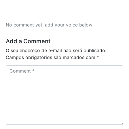
No comment yet, add your voice below!
Add a Comment
O seu endereço de e-mail não será publicado.
Campos obrigatórios são marcados com
*
C
o
m
m
e
n
t
*