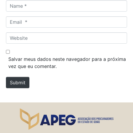
N
a
m
E
e
m
*
a
W
i
e
l
b
*
s
Salvar meus dados neste navegador para a próxima
i
vez que eu comentar.
t
e
Submit