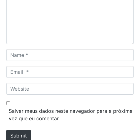
m
e
n
t
*
N
a
m
E
e
m
*
a
W
i
e
l
b
*
s
Salvar meus dados neste navegador para a próxima
i
vez que eu comentar.
t
e
Submit