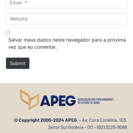
E
e
m
*
a
W
i
e
l
b
*
s
Salvar meus dados neste navegador para a próxima
i
vez que eu comentar.
t
e
Submit
© Copyright 2000-2024 APEG.
– Av. Cora Coralina, 103,
Setor Sul Goiânia – GO – (62) 3225-9086