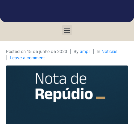
Posted on
15 de junho de 2023
By
ampli
In
Notícias
Leave a comment