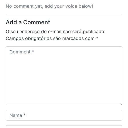
No comment yet, add your voice below!
Add a Comment
O seu endereço de e-mail não será publicado.
Campos obrigatórios são marcados com
*
C
o
m
m
e
n
t
*
N
a
m