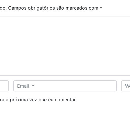
do.
Campos obrigatórios são marcados com
*
E
W
m
e
a
b
ra a próxima vez que eu comentar.
i
s
l
i
*
t
e