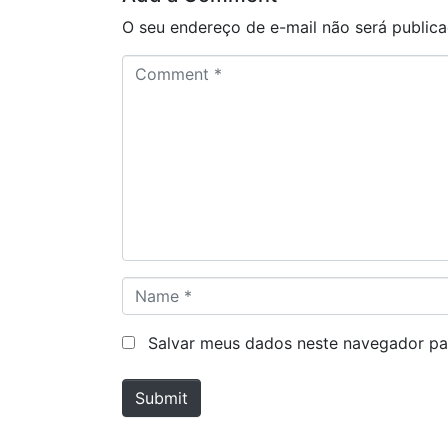
O seu endereço de e-mail não será publica
C
o
m
m
e
n
t
*
N
a
m
Salvar meus dados neste navegador pa
e
*
Submit