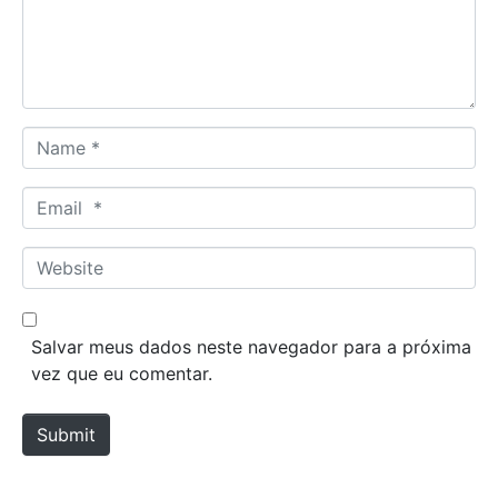
n
t
*
N
a
m
E
e
m
*
a
W
i
e
l
b
*
s
Salvar meus dados neste navegador para a próxima
i
vez que eu comentar.
t
e
Submit