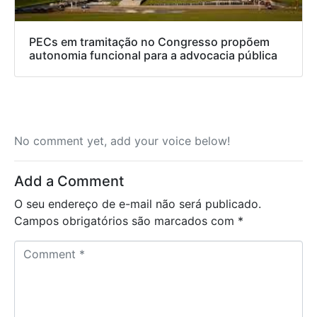
PECs em tramitação no Congresso propõem
autonomia funcional para a advocacia pública
No comment yet, add your voice below!
Add a Comment
O seu endereço de e-mail não será publicado.
Campos obrigatórios são marcados com
*
C
o
m
m
e