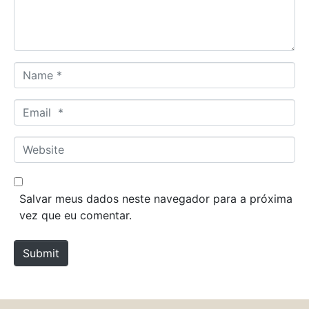
t
*
N
a
m
E
e
m
*
a
W
i
e
l
b
*
s
Salvar meus dados neste navegador para a próxima
i
vez que eu comentar.
t
e
Submit