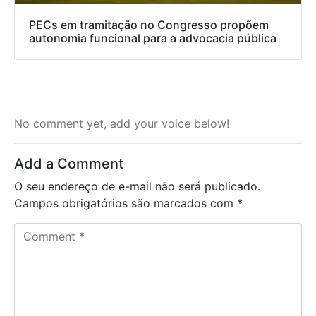
PECs em tramitação no Congresso propõem
autonomia funcional para a advocacia pública
No comment yet, add your voice below!
Add a Comment
O seu endereço de e-mail não será publicado.
Campos obrigatórios são marcados com
*
C
o
m
m
e
n