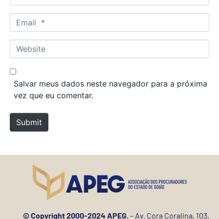
a
m
E
e
m
*
a
W
i
e
l
b
*
s
Salvar meus dados neste navegador para a próxima
i
vez que eu comentar.
t
e
Submit
© Copyright 2000-2024 APEG.
– Av. Cora Coralina, 103,