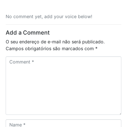
No comment yet, add your voice below!
Add a Comment
O seu endereço de e-mail não será publicado.
Campos obrigatórios são marcados com
*
C
o
m
m
e
n
t
*
N