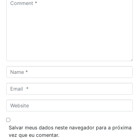
C
o
m
m
e
n
t
*
N
a
m
E
e
m
*
a
W
i
e
l
b
*
s
Salvar meus dados neste navegador para a próxima
i
vez que eu comentar.