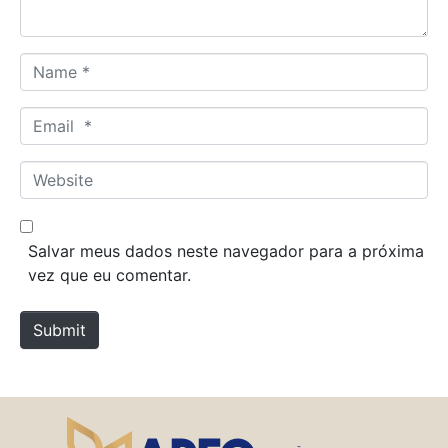
*
N
a
m
E
e
m
*
a
W
i
e
l
b
*
s
Salvar meus dados neste navegador para a próxima
i
vez que eu comentar.
t
e
Submit