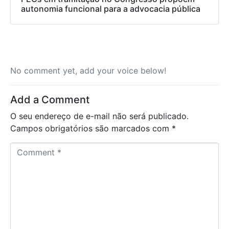
autonomia funcional para a advocacia pública
No comment yet, add your voice below!
Add a Comment
O seu endereço de e-mail não será publicado.
Campos obrigatórios são marcados com
*
C
o
m
m
e
n
t