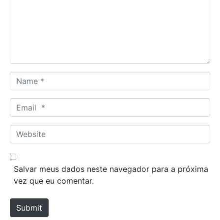
m
e
n
t
*
N
a
m
E
e
m
*
a
W
i
e
l
b
*
s
Salvar meus dados neste navegador para a próxima
i
vez que eu comentar.
t
e
Submit