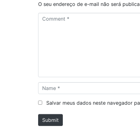
O seu endereço de e-mail não será publica
C
o
m
m
e
n
t
*
N
a
m
Salvar meus dados neste navegador pa
e
*
Submit