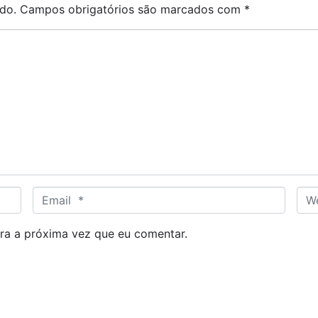
do.
Campos obrigatórios são marcados com
*
E
W
m
e
a
b
ra a próxima vez que eu comentar.
i
s
l
i
*
t
e