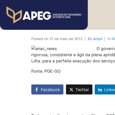
Posted on
15 de maio de 2012
By
ampli
In
N
O governa
rigorosa, consistente e ágil da plena ap
Ldta. para a perfeita execução dos servi
Fonte: PGE-GO
Facebook
Twitter
Linke