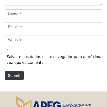
N
a
m
E
e
m
*
a
W
i
e
l
b
*
s
Salvar meus dados neste navegador para a próxima
i
vez que eu comentar.
t
e
Submit