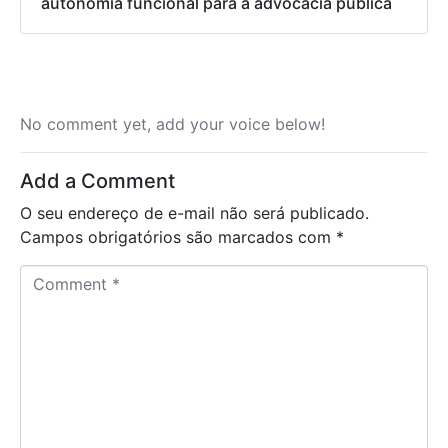
autonomia funcional para a advocacia pública
No comment yet, add your voice below!
Add a Comment
O seu endereço de e-mail não será publicado.
Campos obrigatórios são marcados com
*
C
o
m
m
e
n
t
*