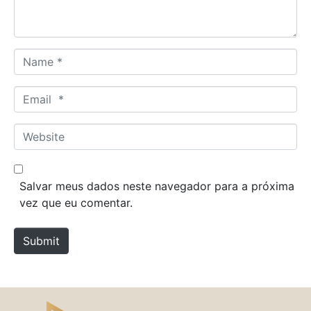
t
*
N
a
m
E
e
m
*
a
W
i
e
l
b
*
s
Salvar meus dados neste navegador para a próxima
i
vez que eu comentar.
t
e
Submit