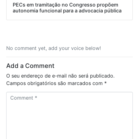
PECs em tramitação no Congresso propõem
autonomia funcional para a advocacia pública
No comment yet, add your voice below!
Add a Comment
O seu endereço de e-mail não será publicado.
Campos obrigatórios são marcados com
*
C
o
m
m
e
n