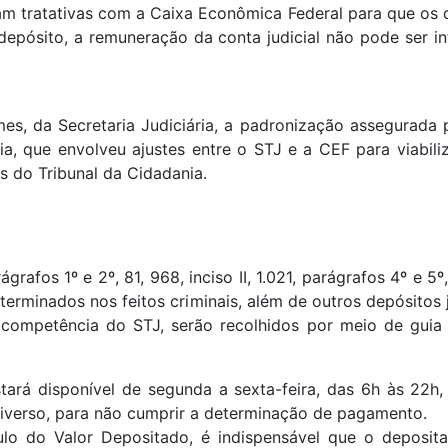
ram tratativas com a Caixa Econômica Federal para que os 
pósito, a remuneração da conta judicial não pode ser inf
 da Secretaria Judiciária, a padronização assegurada p
a, que envolveu ajustes entre o STJ e a CEF para viabiliz
as do Tribunal da Cidadania.
grafos 1º e 2º, 81, 968, inciso II, 1.021, parágrafos 4º e 5
rminados nos feitos criminais, além de outros depósitos j
 competência do STJ, serão recolhidos por meio de guia d
stará disponível de segunda a sexta-feira, das 6h às 22h,
diverso, para não cumprir a determinação de pagamento.
lo do Valor Depositado, é indispensável que o deposit