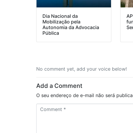
Dia Nacional da
AP
Mobilização pela
fu
Autonomia da Advocacia
Se
Pública
No comment yet, add your voice below!
Add a Comment
O seu endereço de e-mail não será publica
C
o
m
m