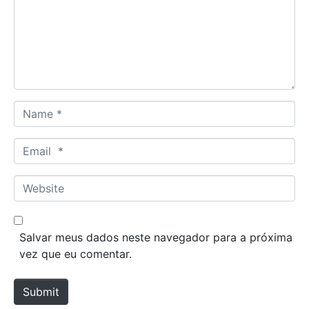
m
e
n
t
*
N
a
m
E
e
m
*
a
W
i
e
l
b
*
s
Salvar meus dados neste navegador para a próxima
i
vez que eu comentar.
t
e
Submit