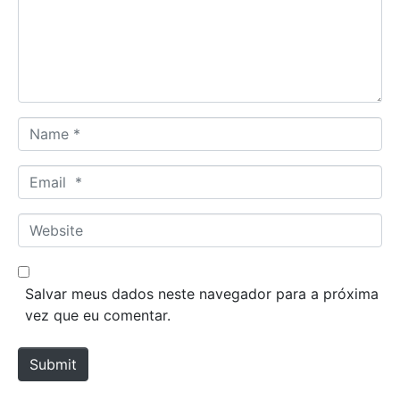
e
n
t
*
N
a
m
E
e
m
*
a
W
i
e
l
b
*
s
Salvar meus dados neste navegador para a próxima
i
vez que eu comentar.
t
e
Submit