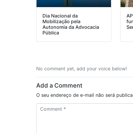
Dia Nacional da
AP
Mobilização pela
fu
Autonomia da Advocacia
Se
Pública
No comment yet, add your voice below!
Add a Comment
O seu endereço de e-mail não será publica
C
o
m
m