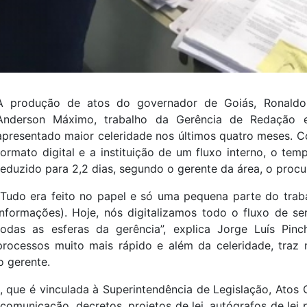
A produção de atos do governador de Goiás, Ronaldo 
Anderson Máximo, trabalho da Gerência de Redação e 
apresentado maior celeridade nos últimos quatro meses. 
formato digital e a instituição de um fluxo interno, o te
reduzido para 2,2 dias, segundo o gerente da área, o procu
“Tudo era feito no papel e só uma pequena parte do trabal
Informações). Hoje, nós digitalizamos todo o fluxo de s
todas as esferas da gerência”, explica Jorge Luís Pi
processos muito mais rápido e além da celeridade, traz 
o gerente.
, que é vinculada à Superintendência de Legislação, Atos O
comunicação, decretos, projetos de lei, autógrafos de lei