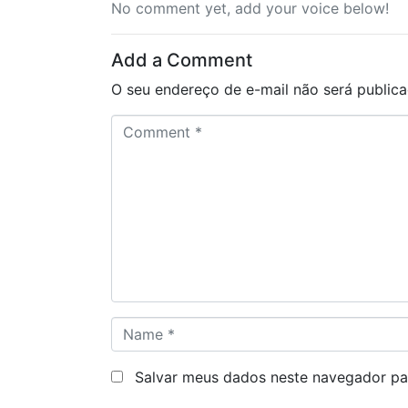
No comment yet, add your voice below!
Add a Comment
O seu endereço de e-mail não será publica
C
o
m
m
e
n
t
*
N
a
m
Salvar meus dados neste navegador pa
e