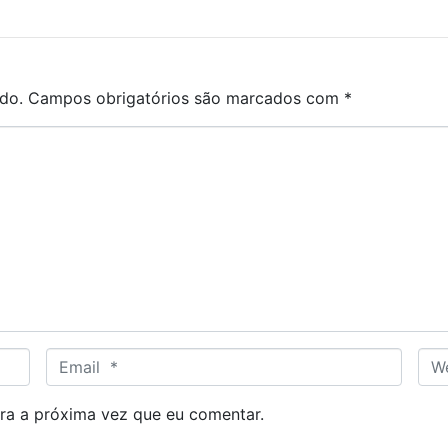
do.
Campos obrigatórios são marcados com
*
E
W
m
e
a
b
ra a próxima vez que eu comentar.
i
s