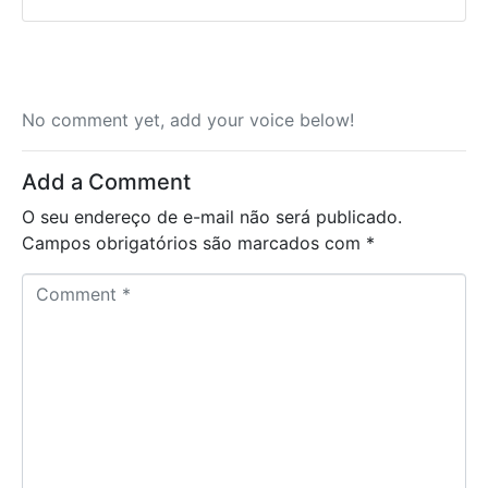
No comment yet, add your voice below!
Add a Comment
O seu endereço de e-mail não será publicado.
Campos obrigatórios são marcados com
*
C
o
m
m
e
n
t
*