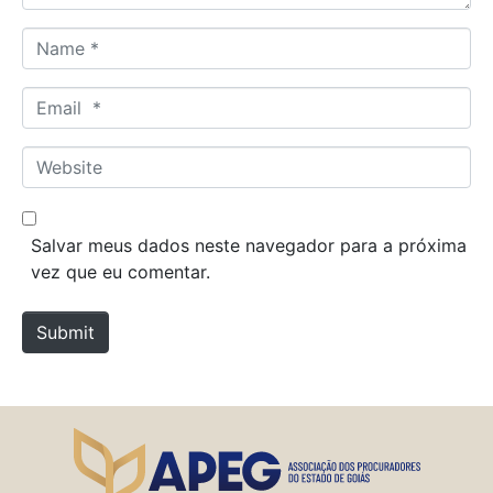
N
a
m
E
e
m
*
a
W
i
e
l
b
*
s
Salvar meus dados neste navegador para a próxima
i
vez que eu comentar.
t
e
Submit