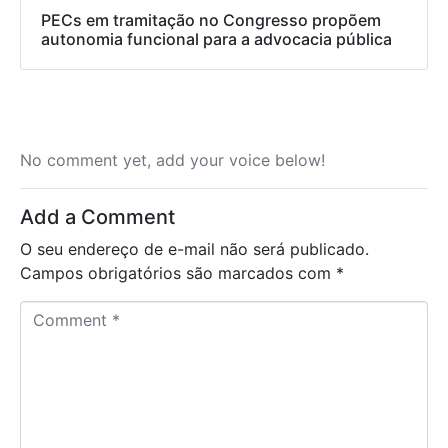
PECs em tramitação no Congresso propõem
autonomia funcional para a advocacia pública
No comment yet, add your voice below!
Add a Comment
O seu endereço de e-mail não será publicado.
Campos obrigatórios são marcados com
*
C
o
m
m
e
n