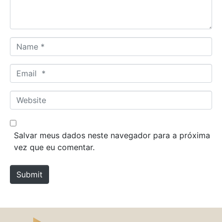
t
*
N
a
m
E
e
m
*
a
W
i
e
l
b
*
s
Salvar meus dados neste navegador para a próxima
i
vez que eu comentar.
t
e
Submit