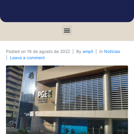
Posted on
16 de agosto de 2022
By
ampli
In
Notícias
Leave a comment