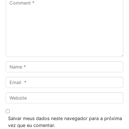
C
o
m
m
e
n
t
*
N
a
m
E
e
m
*
a
W
i
e
l
b
*
s
Salvar meus dados neste navegador para a próxima
i
vez que eu comentar.