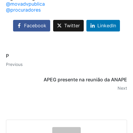
@movadvpublica
@procuradores
Facebook
Twitter
LinkedIn
P
Previous
APEG presente na reunião da ANAPE
Next