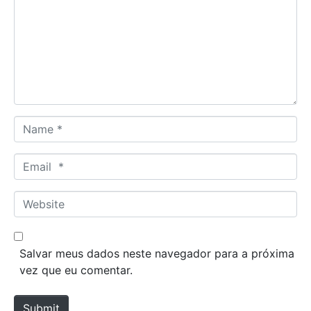
m
m
e
n
t
*
N
a
m
E
e
m
*
a
W
i
e
l
b
*
s
Salvar meus dados neste navegador para a próxima
i
vez que eu comentar.
t
e
Submit