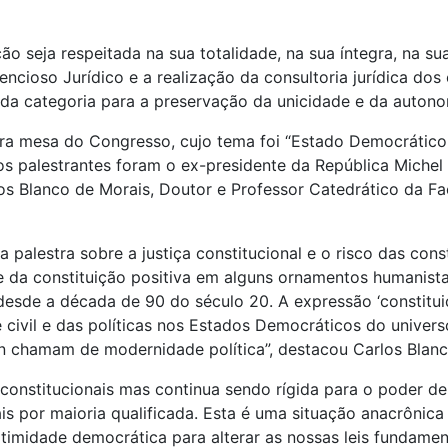
ão seja respeitada na sua totalidade, na sua íntegra, na su
cioso Jurídico e a realização da consultoria jurídica dos
 da categoria para a preservação da unicidade e da autonom
ira mesa do Congresso, cujo tema foi “Estado Democrático d
jos palestrantes foram o ex-presidente da República Miche
os Blanco de Morais, Doutor e Professor Catedrático da Fa
 palestra sobre a justiça constitucional e o risco das cons
 da constituição positiva em alguns ornamentos humanist
esde a década de 90 do século 20. A expressão ‘constituiç
 civil e das políticas nos Estados Democráticos do univer
 chamam de modernidade política”, destacou Carlos Blanc
is constitucionais mas continua sendo rígida para o poder
s por maioria qualificada. Esta é uma situação anacrônica
timidade democrática para alterar as nossas leis fundamenta