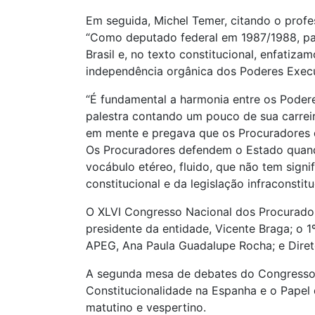
Em seguida, Michel Temer, citando o profe
“Como deputado federal em 1987/1988, pa
Brasil e, no texto constitucional, enfatiza
independência orgânica dos Poderes Executi
“É fundamental a harmonia entre os Podere
palestra contando um pouco de sua carreir
em mente e pregava que os Procuradores d
Os Procuradores defendem o Estado quando 
vocábulo etéreo, fluido, que não tem signi
constitucional e da legislação infraconstit
O XLVI Congresso Nacional dos Procurador
presidente da entidade, Vicente Braga; o 1
APEG, Ana Paula Guadalupe Rocha; e Direto
A segunda mesa de debates do Congresso f
Constitucionalidade na Espanha e o Papel
matutino e vespertino.