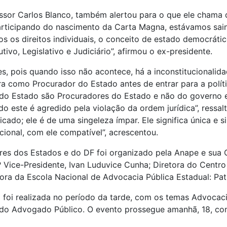
ssor Carlos Blanco, também alertou para o que ele chama de
rticipando do nascimento da Carta Magna, estávamos sai
mos os direitos individuais, o conceito de estado democráti
vo, Legislativo e Judiciário”, afirmou o ex-presidente.
s, pois quando isso não acontece, há a inconstitucionalida
a como Procurador do Estado antes de entrar para a políti
o Estado são Procuradores do Estado e não do governo e 
este é agredido pela violação da ordem jurídica”, ressalt
ficado; ele é de uma singeleza ímpar. Ele significa única 
ucional, com ele compatível”, acrescentou.
es dos Estados e do DF foi organizado pela Anape e sua 
º Vice-Presidente, Ivan Luduvice Cunha; Diretora do Centro
ra da Escola Nacional de Advocacia Pública Estadual: Patr
oi realizada no período da tarde, com os temas Advocacia
 do Advogado Público. O evento prossegue amanhã, 18, co