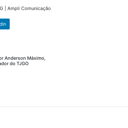
EG | Ampli Comunicação
dIn
or Anderson Máximo,
dor do TJGO