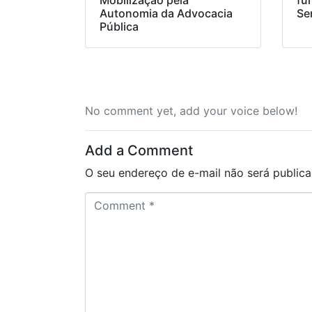
Mobilização pela
fu
Autonomia da Advocacia
Se
Pública
No comment yet, add your voice below!
Add a Comment
O seu endereço de e-mail não será publica
C
o
m
m
e
n
t