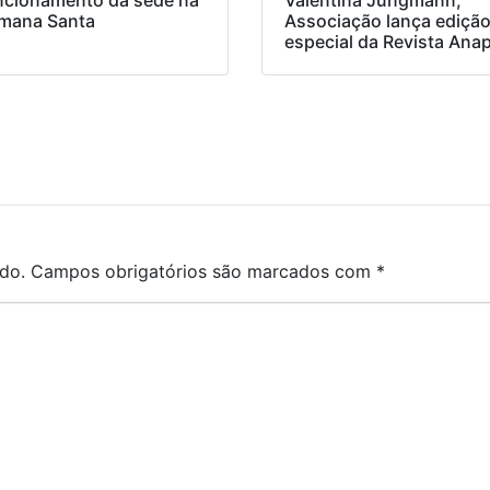
ncionamento da sede na
Valentina Jungmann,
mana Santa
Associação lança ediçã
especial da Revista Ana
do.
Campos obrigatórios são marcados com
*