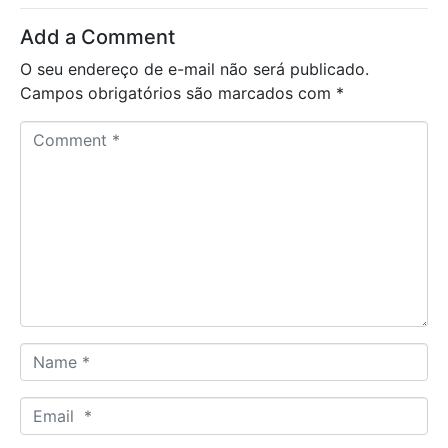
Add a Comment
O seu endereço de e-mail não será publicado.
Campos obrigatórios são marcados com
*
C
o
m
m
e
n
t
*
N
a
m
E
e
m