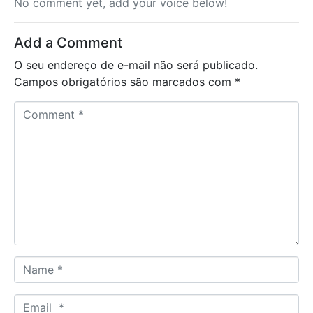
No comment yet, add your voice below!
Add a Comment
O seu endereço de e-mail não será publicado.
Campos obrigatórios são marcados com
*
C
o
m
m
e
n
t
*
N
a
m
E