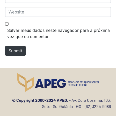
e
m
*
a
W
i
e
l
b
*
s
Salvar meus dados neste navegador para a próxima
i
vez que eu comentar.
t
e
Submit
© Copyright 2000-2024 APEG.
– Av. Cora Coralina, 103,
Setor Sul Goiânia – GO – (62) 3225-9086