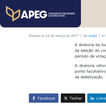
Posted on
23 de março de 2017
By
ampli
In
A diretoria da A
da eleição do co
período de votaç
A diretoria refo
ponto facultativ
de dedetização.
Facebook
Twitter
Linke