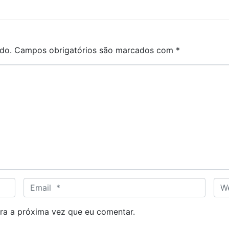
do.
Campos obrigatórios são marcados com
*
E
W
m
e
a
b
ra a próxima vez que eu comentar.
i
s