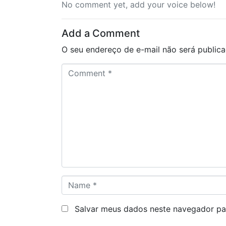
No comment yet, add your voice below!
Add a Comment
O seu endereço de e-mail não será publica
C
o
m
m
e
n
t
*
N
a
m
Salvar meus dados neste navegador pa
e