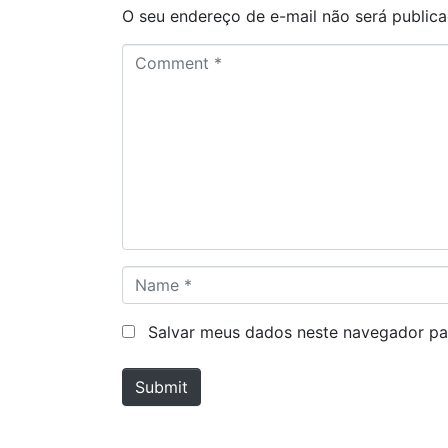
O seu endereço de e-mail não será publica
C
o
m
m
e
n
t
*
N
a
m
Salvar meus dados neste navegador pa
e
*
Submit