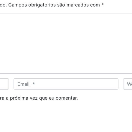
do.
Campos obrigatórios são marcados com
*
E
W
m
e
a
b
ra a próxima vez que eu comentar.
i
s
l
i
*
t
e