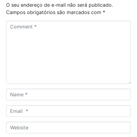
O seu endereço de e-mail não será publicado.
Campos obrigatórios são marcados com
*
C
o
m
m
e
n
t
*
N
a
m
E
e
m
*
a
W
i
e