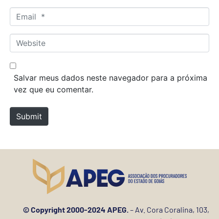
m
E
e
m
*
a
W
i
e
l
b
*
s
Salvar meus dados neste navegador para a próxima
i
vez que eu comentar.
t
e
Submit
© Copyright 2000-2024 APEG.
– Av. Cora Coralina, 103,