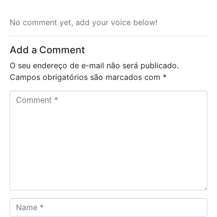
No comment yet, add your voice below!
Add a Comment
O seu endereço de e-mail não será publicado.
Campos obrigatórios são marcados com
*
C
o
m
m
e
n
t
*
N
a