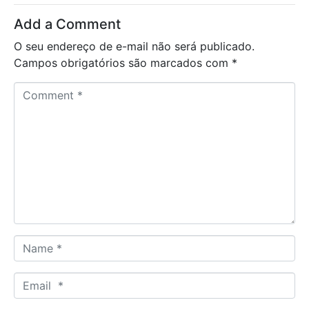
Add a Comment
O seu endereço de e-mail não será publicado.
Campos obrigatórios são marcados com
*
C
o
m
m
e
n
t
*
N
a
m
E
e
m