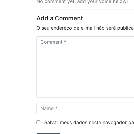
No comment yet, add your voice below!
Add a Comment
O seu endereço de e-mail não será publica
C
o
m
m
e
n
t
*
N
a
m
Salvar meus dados neste navegador pa
e