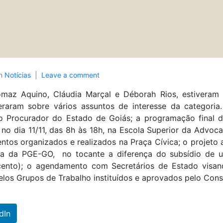
In
Notícias
Leave a comment
Tomaz Aquino, Cláudia Marçal e Déborah Rios, estiveram
beraram sobre vários assuntos de interesse da categori
rocurador do Estado de Goiás; a programação final do 
no dia 11/11, das 8h às 18h, na Escola Superior da Advocac
tos organizados e realizados na Praça Cívica; o projet
ica da PGE-GO, no tocante a diferença do subsídio de u
 cento); o agendamento com Secretários de Estado visa
los Grupos de Trabalho instituídos e aprovados pelo Cons
dIn