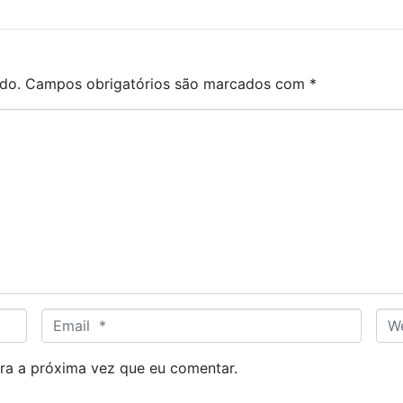
do.
Campos obrigatórios são marcados com
*
E
W
m
e
a
b
ra a próxima vez que eu comentar.
i
s