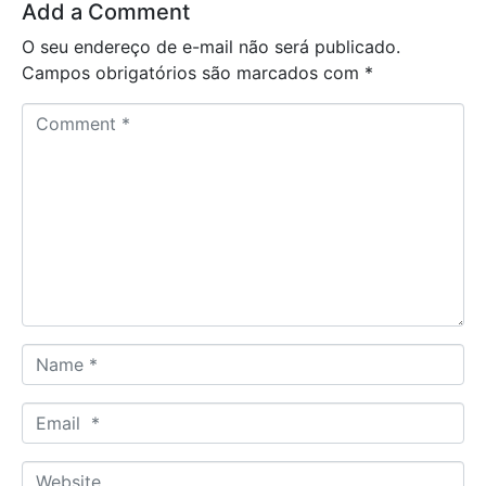
Add a Comment
O seu endereço de e-mail não será publicado.
Campos obrigatórios são marcados com
*
C
o
m
m
e
n
t
*
N
a
m
E
e
m
*
a
W