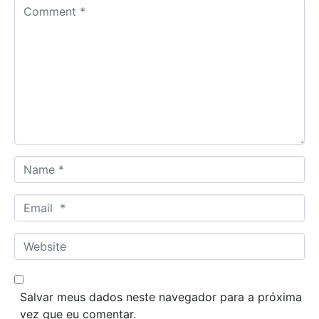
C
o
m
m
e
n
t
*
N
a
m
E
e
m
*
a
W
i
e
l
b
*
s
Salvar meus dados neste navegador para a próxima
i
vez que eu comentar.