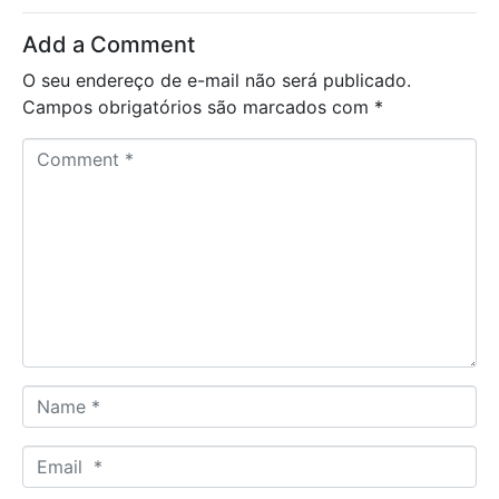
Add a Comment
O seu endereço de e-mail não será publicado.
Campos obrigatórios são marcados com
*
C
o
m
m
e
n
t
*
N
a
m
E
e
m