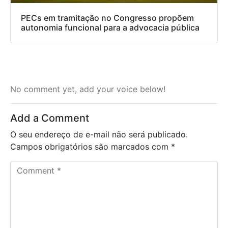
PECs em tramitação no Congresso propõem
autonomia funcional para a advocacia pública
No comment yet, add your voice below!
Add a Comment
O seu endereço de e-mail não será publicado.
Campos obrigatórios são marcados com
*
C
o
m
m
e
n