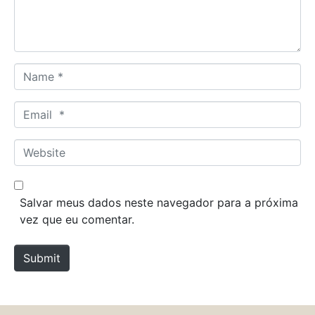
t
*
N
a
m
E
e
m
*
a
W
i
e
l
b
*
s
Salvar meus dados neste navegador para a próxima
i
vez que eu comentar.
t
e
Submit