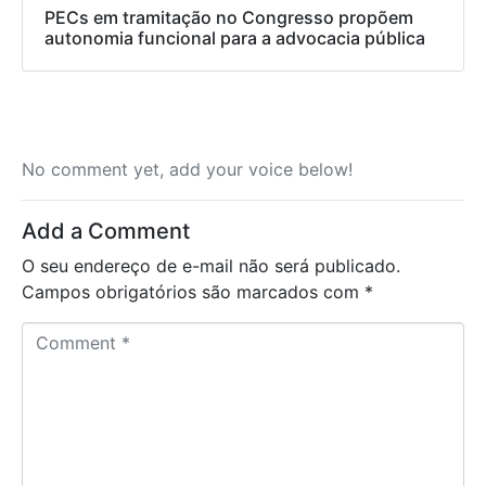
PECs em tramitação no Congresso propõem
autonomia funcional para a advocacia pública
No comment yet, add your voice below!
Add a Comment
O seu endereço de e-mail não será publicado.
Campos obrigatórios são marcados com
*
C
o
m
m
e
n