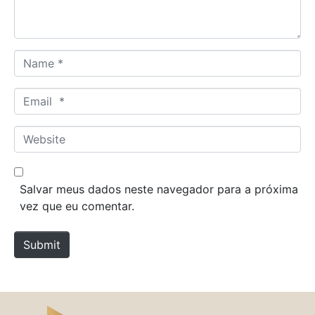
t
*
N
a
m
E
e
m
*
a
W
i
e
l
b
*
s
Salvar meus dados neste navegador para a próxima
i
vez que eu comentar.
t
e
Submit