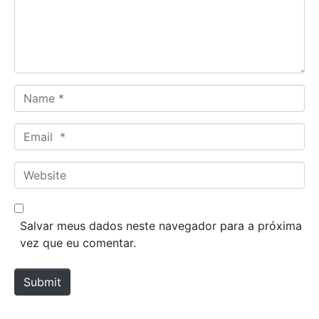
e
n
t
*
N
a
m
E
e
m
*
a
W
i
e
l
b
*
s
Salvar meus dados neste navegador para a próxima
i
vez que eu comentar.
t
e
Submit