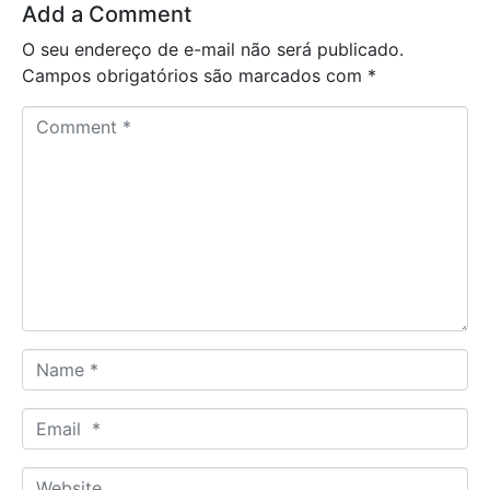
Add a Comment
O seu endereço de e-mail não será publicado.
Campos obrigatórios são marcados com
*
C
o
m
m
e
n
t
*
N
a
m
E
e
m
*
a
W