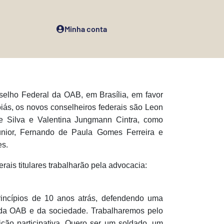
Minha conta
selho Federal da OAB, em Brasília, em favor
iás, os novos conselheiros federais são Leon
e Silva e Valentina Jungmann Cintra, como
unior, Fernando de Paula Gomes Ferreira e
es.
rais titulares trabalharão pela advocacia:
incípios de 10 anos atrás, defendendo uma
 da OAB e da sociedade. Trabalharemos pelo
ição participativa. Quero ser um soldado, um