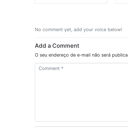
No comment yet, add your voice below!
Add a Comment
O seu endereço de e-mail não será publica
C
o
m
m
e
n
t
*