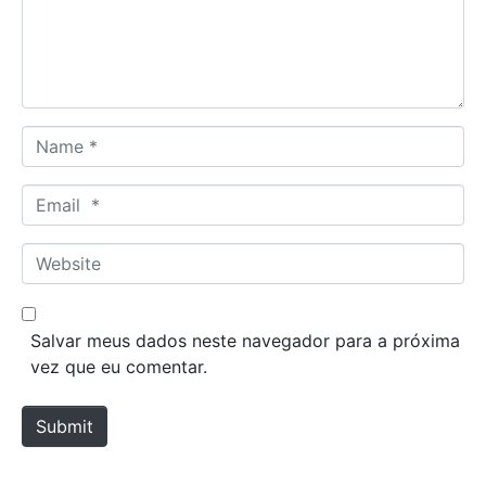
e
n
t
*
N
a
m
E
e
m
*
a
W
i
e
l
b
*
s
Salvar meus dados neste navegador para a próxima
i
vez que eu comentar.
t
e
Submit