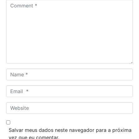
C
o
m
m
e
n
t
*
N
a
m
E
e
m
*
a
W
i
e
l
b
*
s
Salvar meus dados neste navegador para a próxima
i
vez que eu comentar.