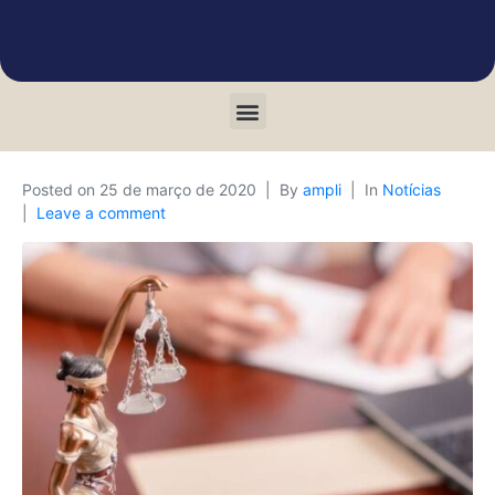
Posted on
25 de março de 2020
By
ampli
In
Notícias
Leave a comment