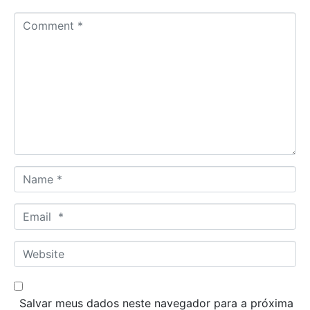
C
o
m
m
e
n
t
*
N
a
m
E
e
m
*
a
W
i
e
l
b
*
s
Salvar meus dados neste navegador para a próxima