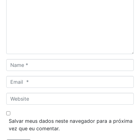
o
m
m
e
n
t
*
N
a
m
E
e
m
*
a
W
i
e
l
b
*
s
Salvar meus dados neste navegador para a próxima
i
vez que eu comentar.
t