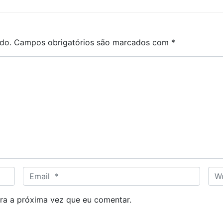
do.
Campos obrigatórios são marcados com
*
E
W
m
e
a
b
ra a próxima vez que eu comentar.
i
s
l
i