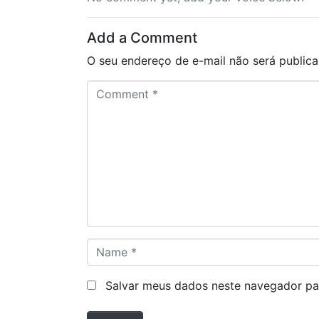
Add a Comment
O seu endereço de e-mail não será publica
C
o
m
m
e
n
t
*
N
a
m
Salvar meus dados neste navegador pa
e
*