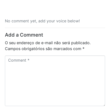
No comment yet, add your voice below!
Add a Comment
O seu endereço de e-mail não será publicado.
Campos obrigatórios são marcados com
*
C
o
m
m
e
n
t
*