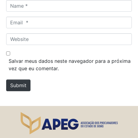
N
a
m
E
e
m
*
a
W
i
e
l
b
*
s
Salvar meus dados neste navegador para a próxima
i
vez que eu comentar.
t
e
Submit