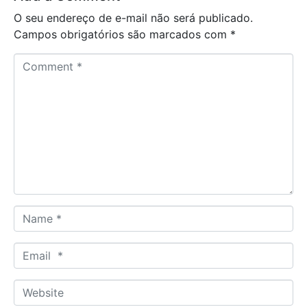
O seu endereço de e-mail não será publicado.
Campos obrigatórios são marcados com
*
C
o
m
m
e
n
t
*
N
a
m
E
e
m
*
a
W
i
e