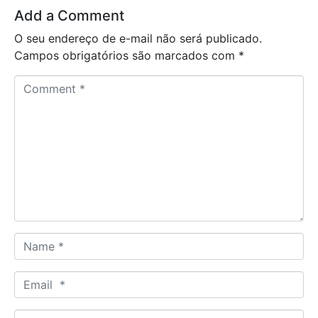
Add a Comment
O seu endereço de e-mail não será publicado.
Campos obrigatórios são marcados com
*
C
o
m
m
e
n
t
*
N
a
m
E
e
m
*
a
W