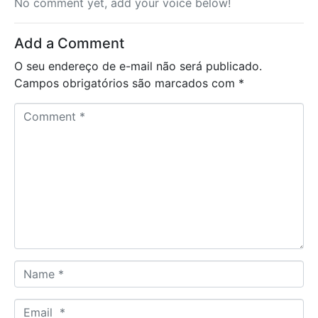
No comment yet, add your voice below!
Add a Comment
O seu endereço de e-mail não será publicado.
Campos obrigatórios são marcados com
*
C
o
m
m
e
n
t
*
N
a
m
E