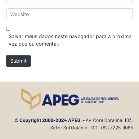
e
m
*
a
W
i
e
l
b
*
s
Salvar meus dados neste navegador para a próxima
i
vez que eu comentar.
t
e
Submit
© Copyright 2000-2024 APEG.
– Av. Cora Coralina, 103,
Setor Sul Goiânia – GO – (62) 3225-9086