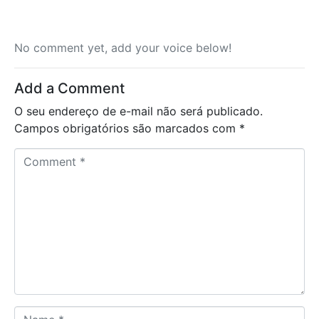
No comment yet, add your voice below!
Add a Comment
O seu endereço de e-mail não será publicado.
Campos obrigatórios são marcados com
*
C
o
m
m
e
n
t
*
N