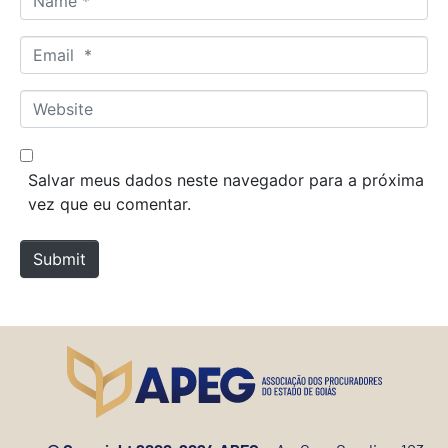
a
m
E
e
m
*
a
W
i
e
l
b
*
s
Salvar meus dados neste navegador para a próxima
i
vez que eu comentar.
t
e
Submit