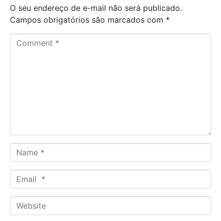
O seu endereço de e-mail não será publicado.
Campos obrigatórios são marcados com
*
C
o
m
m
e
n
t
*
N
a
m
E
e
m
*
a
W
i
e